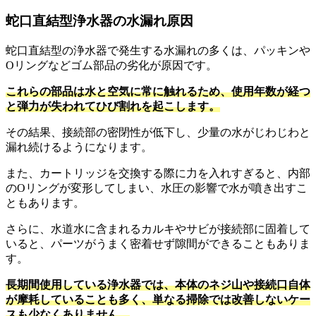
蛇口直結型浄水器の水漏れ原因
蛇口直結型の浄水器で発生する水漏れの多くは、パッキンや
Oリングなどゴム部品の劣化が原因です。
これらの部品は水と空気に常に触れるため、使用年数が経つ
と弾力が失われてひび割れを起こします。
その結果、接続部の密閉性が低下し、少量の水がじわじわと
漏れ続けるようになります。
また、カートリッジを交換する際に力を入れすぎると、内部
のOリングが変形してしまい、水圧の影響で水が噴き出すこ
ともあります。
さらに、水道水に含まれるカルキやサビが接続部に固着して
いると、パーツがうまく密着せず隙間ができることもありま
す。
長期間使用している浄水器では、本体のネジ山や接続口自体
が摩耗していることも多く、単なる掃除では改善しないケー
スも少なくありません。