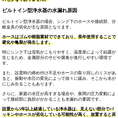
ビルトイン型浄水器の水漏れ原因
ビルトイン型浄水器の場合、シンク下のホースや接続部、分
岐金具の劣化が主な原因となります。
ホースはゴムや樹脂素材でできており、長年使用することで
硬化や亀裂が発生します。
特にシンク下は湿気がこもりやすく、温度差によって結露が
生じるため、金属部分のサビや腐食が進行しやすい環境で
す。
また、設置時の締め付け不足やホースの取り回しのミスがあ
ると、振動や水圧の変化によって徐々に緩み、そこから水が
にじみ出ることもあります。
さらに、家庭の水圧が高すぎる場合や、夜間の圧力変動によ
って接続部に負担がかかることも水漏れの要因です。
設置から5年以上経過している浄水器は、見えない部分でパ
ッキンやホースが劣化している可能性が高く、放置すると床