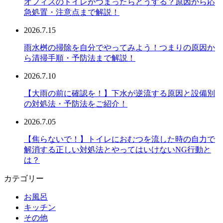
オフィスのトイレがつまったらどうする？原因から応
急処置・注意点まで解説！
2026.7.15
雨水桝の掃除を自分でやってみよう！つまりの原因か
ら清掃手順・予防法まで解説！
2026.7.10
【大雨の前に確認を！】下水が逆流する原因と設備別
の対処法・予防法をご紹介！
2026.7.05
【焦らないで！】トイレにおむつを流した時の自力で
解消する正しい対処法とやってはいけないNG行動と
は？
カテゴリー
お風呂
キッチン
その他