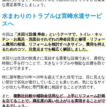
な選定基準としましょう。
水まわりのトラブルは宮崎水道サービ
スへ
今回は
「水回り設備 寿命」というテーマで、トイレ・キッ
チン・お風呂・洗面台それぞれの寿命目安と修理・リフォー
ム費用の相場、リフォームを検討すべきサイン、費用を抑え
るためのコツ、注意点までを幅広く解説しました。
水回りは生活の快適さに直結する重要な設備であり、適切な
時期に手を打つことで、大きなトラブルや無駄な出費を防ぐ
ことができます。
特に築年数が10年〜20年を超えてきた住宅では、目に見えな
い部分で劣化が進行していることも多いため、気になるサイ
ンが出たら早めに専門業者に相談することが大切です。
また、
複数社比較や補助金活用など、上手にリフォーム計画
を立てることで、満足度の高い仕上がりを実現することがで
きるでしょう。