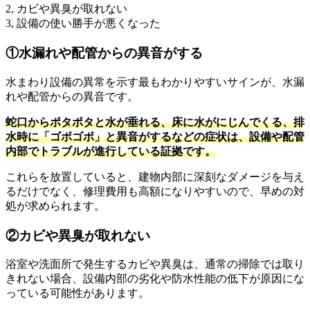
2, カビや異臭が取れない
3, 設備の使い勝手が悪くなった
①水漏れや配管からの異音がする
水まわり設備の異常を示す最もわかりやすいサインが、水漏
れや配管からの異音です。
蛇口からポタポタと水が垂れる、床に水がにじんでくる、排
水時に「ゴボゴボ」と異音がするなどの症状は、設備や配管
内部でトラブルが進行している証拠です。
これらを放置していると、建物内部に深刻なダメージを与え
るだけでなく、修理費用も高額になりやすいので、早めの対
処が求められます。
②カビや異臭が取れない
浴室や洗面所で発生するカビや異臭は、通常の掃除では取り
きれない場合、設備内部の劣化や防水性能の低下が原因にな
っている可能性があります。