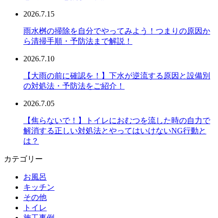
2026.7.15
雨水桝の掃除を自分でやってみよう！つまりの原因か
ら清掃手順・予防法まで解説！
2026.7.10
【大雨の前に確認を！】下水が逆流する原因と設備別
の対処法・予防法をご紹介！
2026.7.05
【焦らないで！】トイレにおむつを流した時の自力で
解消する正しい対処法とやってはいけないNG行動と
は？
カテゴリー
お風呂
キッチン
その他
トイレ
施工事例